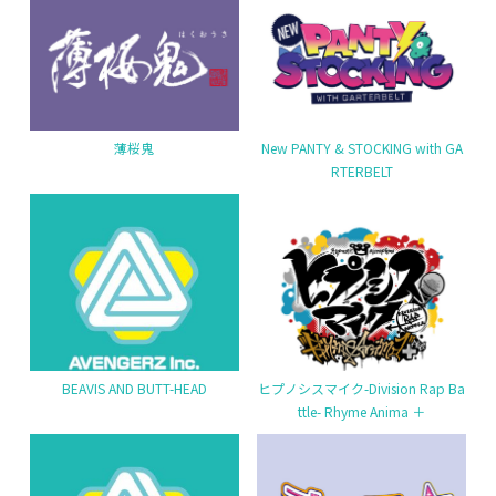
薄桜鬼
New PANTY & STOCKING with GA
RTERBELT
BEAVIS AND BUTT-HEAD
ヒプノシスマイク-Division Rap Ba
ttle- Rhyme Anima ＋