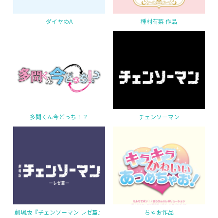
ダイヤのA
種村有菜 作品
多聞くん今どっち！？
チェンソーマン
劇場版『チェンソーマン レゼ篇』
ちゃお作品