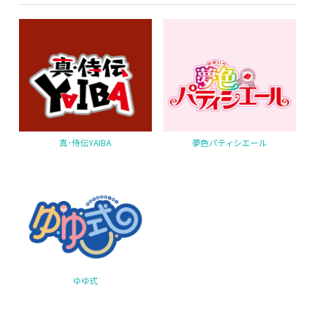
真･侍伝YAIBA
夢色パティシエール
ゆゆ式