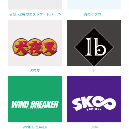
IWGP-池袋ウエストゲートパーク-
青のミブロ
犬夜叉
Ib
WIND BREAKER
SK∞