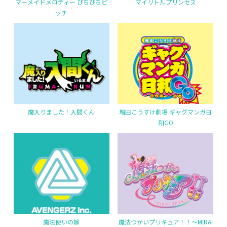
マーメイドメロディー ぴちぴちピ
マイリトルプリンセス
ッチ
魔入りました！入間くん
増田こうすけ劇場 ギャグマンガ日
和GO
魔法使いの嫁
魔法つかいプリキュア！！～MIRAI