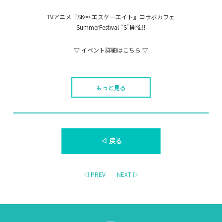
TVアニメ『SK∞ エスケーエイト』コラボカフェ
SummerFestival “S”開催‼
▽ イベント詳細はこちら ▽
もっと見る
◁ 戻る
◁ PREV
NEXT ▷