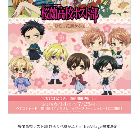
桜蘭高校ホスト部 ひらり花風かふぇ in TreeVillage 開催決定！