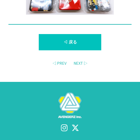
◁ 戻る
◁ PREV
NEXT ▷