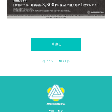
◁ 戻る
◁ PREV
NEXT ▷