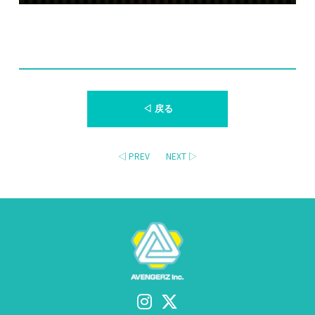
◁ 戻る
◁ PREV
NEXT ▷