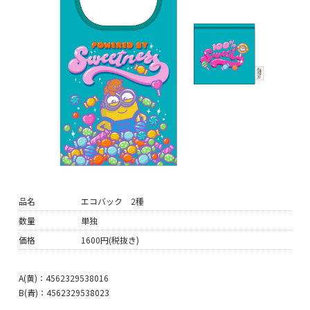
品名
エコバック 2種
数量
単独
価格
1600円(税抜き)
A(黄)：4562329538016
B(青)：4562329538023