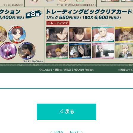
◁ 戻る
◁ PREV
NEXT ▷