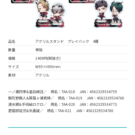
品名
アクリルスタンド プレイバック 4種
数量
単独
価格
1400円(税抜き)
サイズ
W95×H95ｍｍ
素材
アクリル
一ノ瀬四季&皇后崎迅／ 柄名：TAA-018 JAN：4562329534759
無陀野無人&屏風ヶ浦帆稀／ 柄名：TAA-019 JAN：4562329534766
漣水鶏&手術岾ロクロ／ 柄名：TAA-020 JAN：4562329534773
遊摺部従児&矢颪碇／ 柄名：TAA-021 JAN：4562329534780