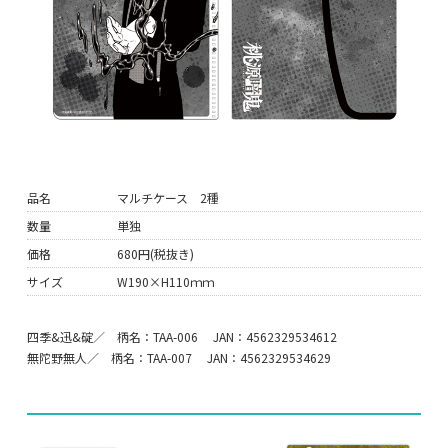
品名
マルチケース 2種
数量
単独
価格
680円(税抜き)
サイズ
W190×H110ｍｍ
四季&迅&碇／ 柄名：TAA-006 JAN：4562329534612
無陀野無人／ 柄名：TAA-007 JAN：4562329534629