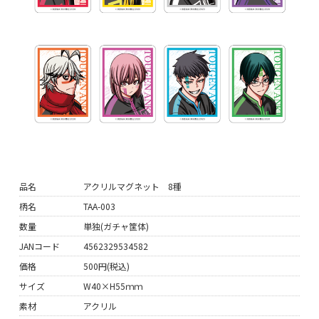
品名
アクリルマグネット 8種
柄名
TAA-003
数量
単独(ガチャ筐体)
JANコード
4562329534582
価格
500円(税込)
サイズ
W40×H55ｍｍ
素材
アクリル