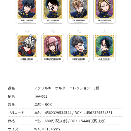
品名
アクリルキーホルダーコレクション 8種
柄名
TAA-001
数量
単独・BOX
JANコード
単独：4562329534544 / BOX ：4562329534551
価格
単独：680円(税抜き) / BOX：5440円(税抜き)
サイズ
W45×Ｈ64ｍｍ