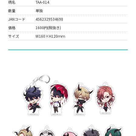
柄名
TAA-014
数量
単独
JANコード
4562329534698
価格
1600円(税抜き)
サイズ
W160×H120ｍｍ