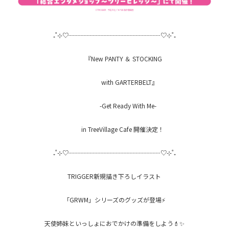
₊˚⊹♡┈┈┈┈┈┈┈┈┈┈┈┈┈┈┈♡⊹˚₊
『New PANTY ＆ STOCKING
with GARTERBELT』
-Get Ready With Me-
in TreeVillage Cafe 開催決定！
₊˚⊹♡┈┈┈┈┈┈┈┈┈┈┈┈┈┈┈♡⊹˚₊
TRIGGER新規描き下ろしイラスト
「GRWM」シリーズのグッズが登場⚡️
天使姉妹といっしょにおでかけの準備をしよう💄✨