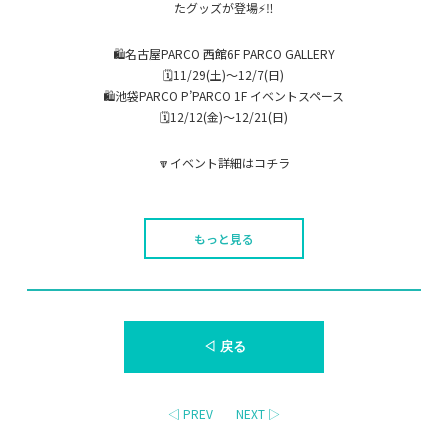
たグッズが登場⚡️‼️
🛍️名古屋PARCO 西館6F PARCO GALLERY
🗓️11/29(土)〜12/7(日)
🛍️池袋PARCO P’PARCO 1F イベントスペース
🗓️12/12(金)〜12/21(日)
🔽イベント詳細はコチラ
もっと見る
◁ 戻る
◁ PREV
NEXT ▷