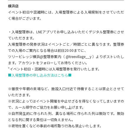
横浜店
イベント初日や混雑時には、入場整理券による入場規制をさせていただ
く場合がございます。
・入場整理券は、LNEアプリでお申し込みいただくデジタル整理券にさせ
ていただきます。
入場整理券の発券状況はイベントごと／時間ごとに異なります。整理券
での入場のご案内となる場合は前日20:00までに、
ツリービレッジ横浜@整理券案内（ @treevillage__y ）よりポストいたし
ます。アカウントをフォローしてお待ちください。
“イベント初日・混雑時には入場整理券を発行いたします。
■入場整理券の申し込み方法はこちら■
※徹夜や早朝の来場など、施設入口付近で待機することは禁止とさせて
いただきます。
※状況によってはイベント開催を中止せざるを得なくなってしまいますの
で、ルール順守のご協力をお願い申し上げます。
※自然発生的に作られた列、異なる場所に作られた列は無効です。無効
となる列に関する責任は一切負えません。
※荷物を置くなどの事前の場所取り行為も禁止いたします。