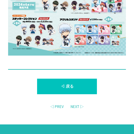
◁ 戻る
◁ PREV
NEXT ▷