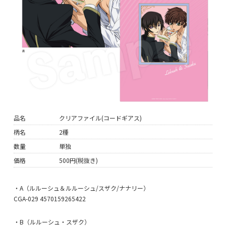
品名
クリアファイル(コードギアス)
柄名
2種
数量
単独
価格
500円(税抜き)
・A（ルルーシュ＆ルルーシュ/スザク/ナナリー）
CGA-029 4570159265422
・B（ルルーシュ・スザク）