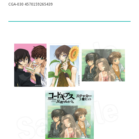
CGA-030 4570159265439