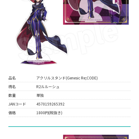
品名
アクリルスタンド(Genesic Re;CODE)
柄名
R2ルルーシュ
数量
単独
JANコード
4570159265392
価格
1800円(税抜き)