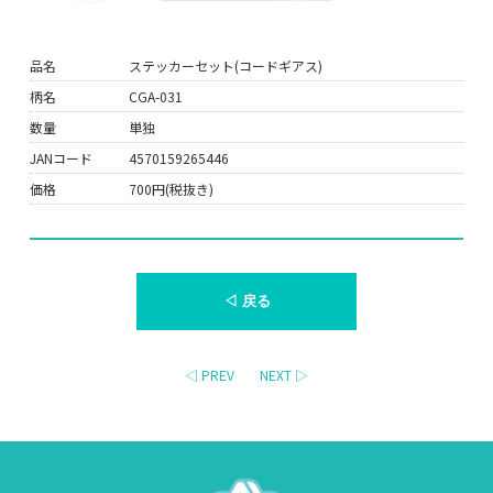
品名
ステッカーセット(コードギアス)
柄名
CGA-031
数量
単独
JANコード
4570159265446
価格
700円(税抜き)
◁ 戻る
◁ PREV
NEXT ▷