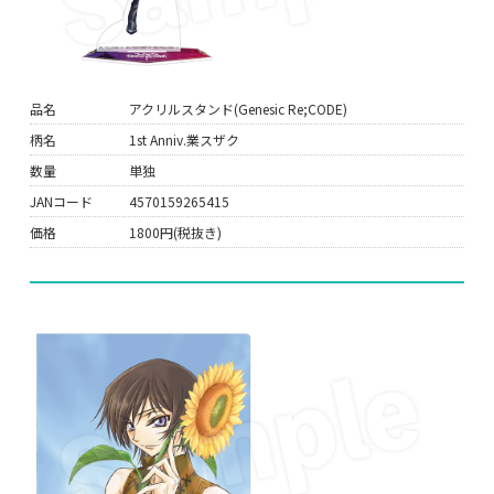
品名
アクリルスタンド(Genesic Re;CODE)
柄名
1st Anniv.業スザク
数量
単独
JANコード
4570159265415
価格
1800円(税抜き)