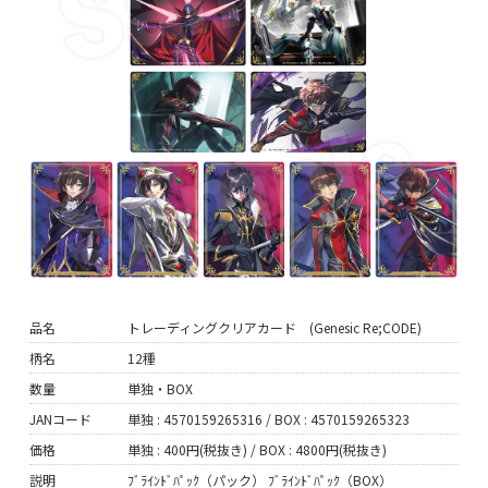
品名
トレーディングクリアカード (Genesic Re;CODE)
柄名
12種
数量
単独・BOX
JANコード
単独 : 4570159265316 / BOX : 4570159265323
価格
単独 : 400円(税抜き) / BOX : 4800円(税抜き)
説明
ﾌﾞﾗｲﾝﾄﾞﾊﾟｯｸ（パック） ﾌﾞﾗｲﾝﾄﾞﾊﾟｯｸ（BOX）