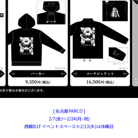
[ 名古屋PARCO ]
2/7(金)〜2/24(月･祝)
西館B1F イベントスペース※2/13(木)は休館日