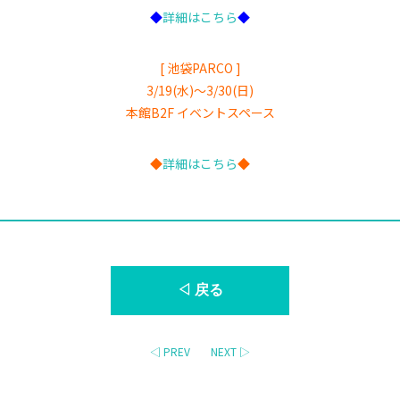
◆
詳細はこちら
◆
[ 池袋PARCO ]
3/19(水)〜3/30(日)
本館B2F イベントスペース
◆
詳細はこちら
◆
◁ 戻る
◁ PREV
NEXT ▷