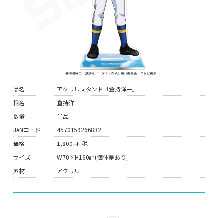
品名
アクリルスタンド「倉持洋一」
柄名
倉持洋一
数量
単品
JANコード
4570159266832
価格
1,800円+税
サイズ
W70×H160㎜(個体差あり)
素材
アクリル