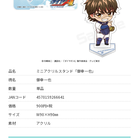
品名
ミニアクリルスタンド「御幸一也」
柄名
御幸一也
数量
単品
JANコード
4570159266641
価格
900円+税
サイズ
W90×H90㎜
素材
アクリル