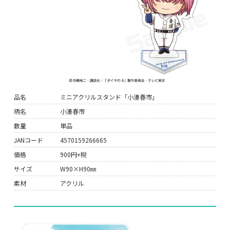
品名
ミニアクリルスタンド「小湊春市」
柄名
小湊春市
数量
単品
JANコード
4570159266665
価格
900円+税
サイズ
W90×H90㎜
素材
アクリル