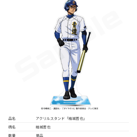
品名
アクリルスタンド「結城哲也」
柄名
結城哲也
数量
単品