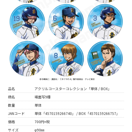
品名
アクリルコースターコレクション「単体 / BOX」
柄名
場面写9種
数量
単体
JANコード
単体「4570159266740」 / BOX「4570159266757」
価格
700円+税
サイズ
φ90㎜