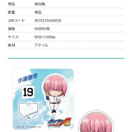
柄名
降谷暁
数量
単品
JANコード
4570159266658
価格
900円+税
サイズ
W90×H90㎜
素材
アクリル