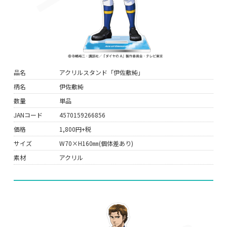
品名
アクリルスタンド「伊佐敷純」
柄名
伊佐敷純
数量
単品
JANコード
4570159266856
価格
1,800円+税
サイズ
W70×H160㎜(個体差あり)
素材
アクリル