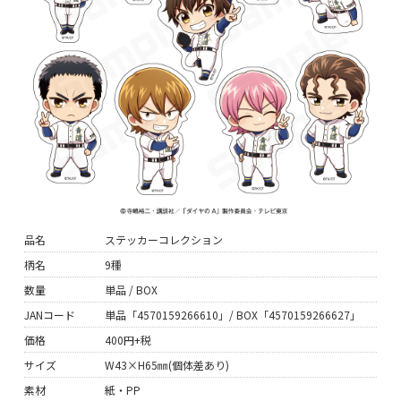
品名
ステッカーコレクション
柄名
9種
数量
単品 / BOX
JANコード
単品「4570159266610」/ BOX「4570159266627」
価格
400円+税
サイズ
W43×H65㎜(個体差あり)
素材
紙・PP