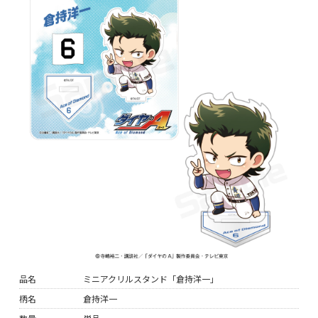
品名
ミニアクリルスタンド「倉持洋一」
柄名
倉持洋一