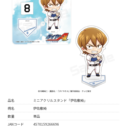
品名
ミニアクリルスタンド「伊佐敷純」
柄名
伊佐敷純
数量
単品
JANコード
4570159266696