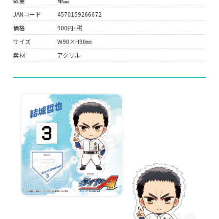
数量
単品
JANコード
4570159266672
価格
900円+税
サイズ
W90×H90㎜
素材
アクリル