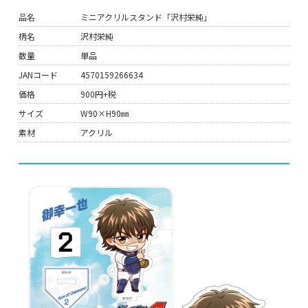
品名
ミニアクリルスタンド「沢村栄純」
柄名
沢村栄純
数量
単品
JANコード
4570159266634
価格
900円+税
サイズ
W90×H90㎜
素材
アクリル