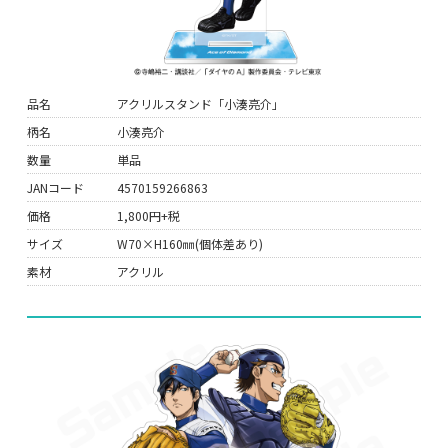
品名
アクリルスタンド「小湊亮介」
柄名
小湊亮介
数量
単品
JANコード
4570159266863
価格
1,800円+税
サイズ
W70×H160㎜(個体差あり)
素材
アクリル