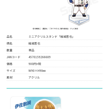
品名
ミニアクリルスタンド「結城哲也」
柄名
結城哲也
数量
単品
JANコード
4570159266689
価格
900円+税
サイズ
W90×H90㎜
素材
アクリル