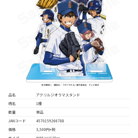
品名
アクリルジオラマスタンド
柄名
1種
数量
単品
JANコード
4570159266788
価格
3,500円+税
サイズ
W95×H125㎜