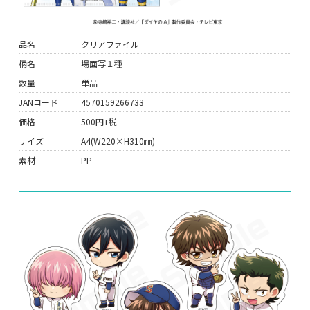
品名
クリアファイル
柄名
場面写１種
数量
単品
JANコード
4570159266733
価格
500円+税
サイズ
A4(W220×H310㎜)
素材
PP