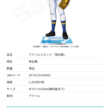
品名
アクリルスタンド「降谷暁」
柄名
降谷暁
数量
単品
JANコード
4570159266801
価格
1,800円+税
サイズ
W70×H160㎜(個体差あり)
素材
アクリル