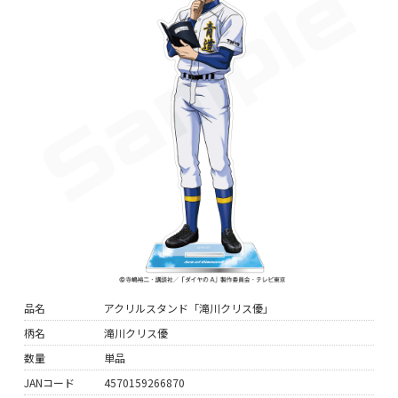
品名
アクリルスタンド「滝川クリス優」
柄名
滝川クリス優
数量
単品
JANコード
4570159266870