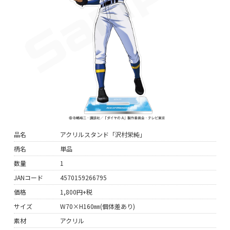
品名
アクリルスタンド「沢村栄純」
柄名
単品
数量
1
JANコード
4570159266795
価格
1,800円+税
サイズ
W70×H160㎜(個体差あり)
素材
アクリル