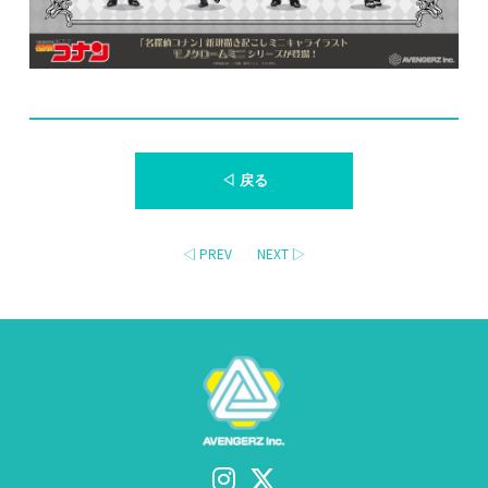
◁ 戻る
◁ PREV
NEXT ▷