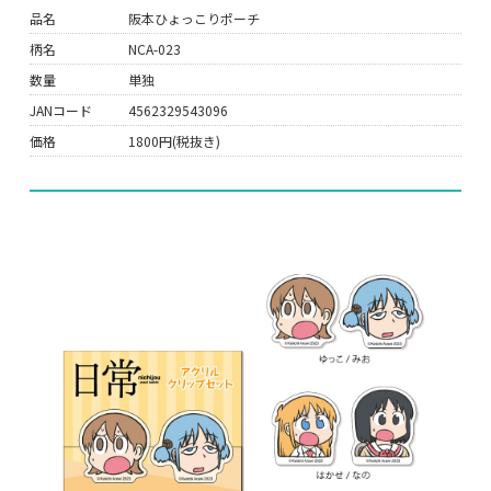
品名
阪本ひょっこりポーチ
柄名
NCA-023
数量
単独
JANコード
4562329543096
価格
1800円(税抜き)