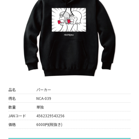
品名
パーカー
柄名
NCA-039
数量
単独
JANコード
4562329543256
価格
6000円(税抜き)