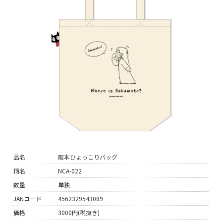
品名
阪本ひょっこりバッグ
柄名
NCA-022
数量
単独
JANコード
4562329543089
価格
3000円(税抜き)