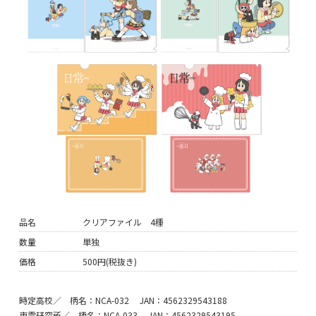
品名
クリアファイル 4種
数量
単独
価格
500円(税抜き)
時定高校／ 柄名：NCA-032 JAN：4562329543188
東雲研究所／ 柄名：NCA-033 JAN：4562329543195