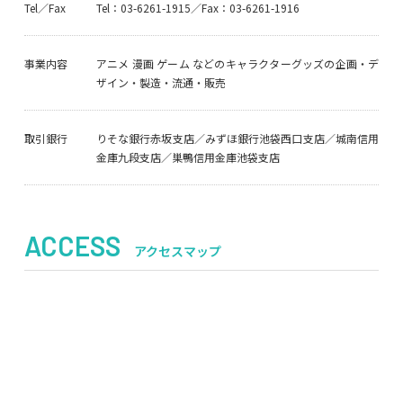
Tel／Fax
Tel：03-6261-1915／Fax：03-6261-1916
事業内容
アニメ 漫画 ゲーム などのキャラクターグッズの企画・デ
ザイン・製造・流通・販売
取引銀行
りそな銀行赤坂支店／みずほ銀行池袋西口支店／城南信用
金庫九段支店／巣鴨信用金庫池袋支店
ACCESS
アクセスマップ